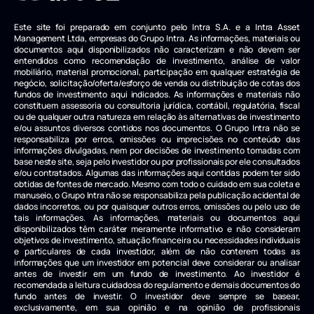
Este site foi preparado em conjunto pelo Intra S.A. e a Intra Asset
Management Ltda, empresas do Grupo Intra. As informações, materiais ou
documentos aqui disponibilizados não caracterizam e não devem ser
entendidos como recomendação de investimento, análise de valor
mobiliário, material promocional, participação em qualquer estratégia de
negócio, solicitação/oferta/esforço de venda ou distribuição de cotas dos
fundos de investimento aqui indicados. As informações e materiais não
constituem assessoria ou consultoria jurídica, contábil, regulatória, fiscal
ou de qualquer outra natureza em relação às alternativas de investimento
e/ou assuntos diversos contidos nos documentos. O Grupo Intra não se
responsabiliza por erros, omissões ou imprecisões no conteúdo das
informações divulgadas, nem por decisões de investimento tomadas com
base neste site, seja pelo investidor ou por profissionais por ele consultados
e/ou contratados. Algumas das informações aqui contidas podem ter sido
obtidas de fontes de mercado. Mesmo com todo o cuidado em sua coleta e
manuseio, o Grupo Intra não se responsabiliza pela publicação acidental de
dados incorretos, ou por quaisquer outros erros, omissões ou pelo uso de
tais informações. As informações, materiais ou documentos aqui
disponibilizados têm caráter meramente informativo e não consideram
objetivos de investimento, situação financeira ou necessidades individuais
e particulares de cada investidor, além de não conterem todas as
informações que um investidor em potencial deve considerar ou analisar
antes de investir em um fundo de investimento. Ao investidor é
recomendada a leitura cuidadosa do regulamento e demais documentos do
fundo antes de investir. O investidor deve sempre se basear,
exclusivamente, em sua opinião e na opinião de profissionais